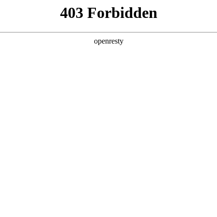
企业业务
个人业务
了解我们
投资者
城市公共服务
>
智能运维解决方案
EN
Global
新日 @ 北京建筑设计院
筑遇见科技赋能，会碰撞