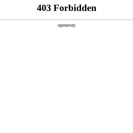
企业业务
个人业务
了解我们
投资者
机产品
>
超大显示终端
器
电子白板
广告机
EN
Global
拼接一体机
查看全部